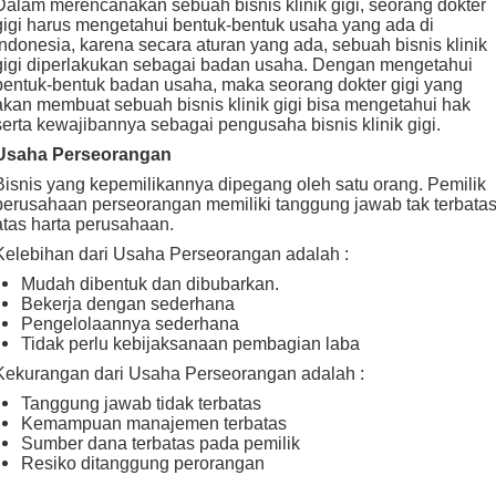
Dalam merencanakan sebuah bisnis klinik gigi, seorang dokter
gigi harus mengetahui bentuk-bentuk usaha yang ada di
Indonesia, karena secara aturan yang ada, sebuah bisnis klinik
gigi diperlakukan sebagai badan usaha. Dengan mengetahui
bentuk-bentuk badan usaha, maka seorang dokter gigi yang
akan membuat sebuah bisnis klinik gigi bisa mengetahui hak
serta kewajibannya sebagai pengusaha bisnis klinik gigi.
Usaha Perseorangan
Bisnis yang kepemilikannya dipegang oleh satu orang. Pemilik
perusahaan perseorangan memiliki tanggung jawab tak terbata
atas harta perusahaan.
Kelebihan dari Usaha Perseorangan adalah :
Mudah dibentuk dan dibubarkan.
Bekerja dengan sederhana
Pengelolaannya sederhana
Tidak perlu kebijaksanaan pembagian laba
Kekurangan dari Usaha Perseorangan adalah :
Tanggung jawab tidak terbatas
Kemampuan manajemen terbatas
Sumber dana terbatas pada pemilik
Resiko ditanggung perorangan