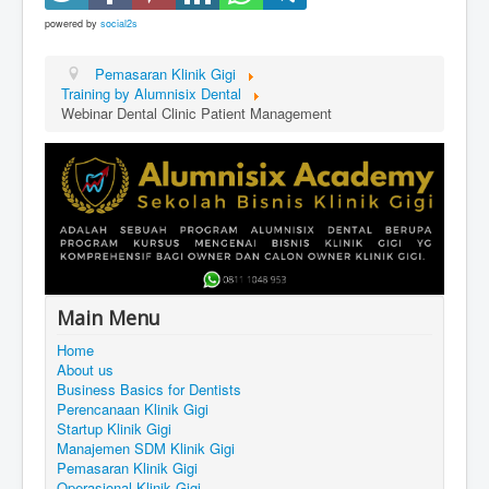
powered by
social2s
Pemasaran Klinik Gigi
Training by Alumnisix Dental
Webinar Dental Clinic Patient Management
Main Menu
Home
About us
Business Basics for Dentists
Perencanaan Klinik Gigi
Startup Klinik Gigi
Manajemen SDM Klinik Gigi
Pemasaran Klinik Gigi
Operasional Klinik Gigi