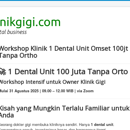
Workshop Klinik 1 Dental Unit Omset 100jt
Tanpa Ortho
🚀 1 Dental Unit 100 Juta Tanpa Orto
Workshop Intensif untuk Owner Klinik Gigi
Mulai 31 Agustus 2025 | 09.00 – 12.00 WIB | via Zoom
Kisah yang Mungkin Terlalu Familiar untuk
Anda
Seorang dokter gigi membuka kliniknya sendiri. Hanya
1 dental unit
.
Semangatnya penuh, investasinya besar, dan harapannya tinggi.