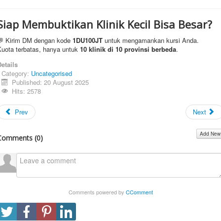
Siap Membuktikan Klinik Kecil Bisa Besar?
💬 Kirim DM dengan kode
1DU100JT
untuk mengamankan kursi Anda.
Kuota terbatas, hanya untuk
10 klinik di 10 provinsi berbeda
.
etails
Category:
Uncategorised
Published: 20 August 2025
Hits: 2578
Prev
Next
Add New
Comments (
0
)
Comments powered by
CComment