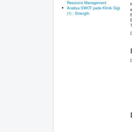
Resource Management
K
Analisa SWOT pada Klinik Gigi
(1) : Strength
B
B
T