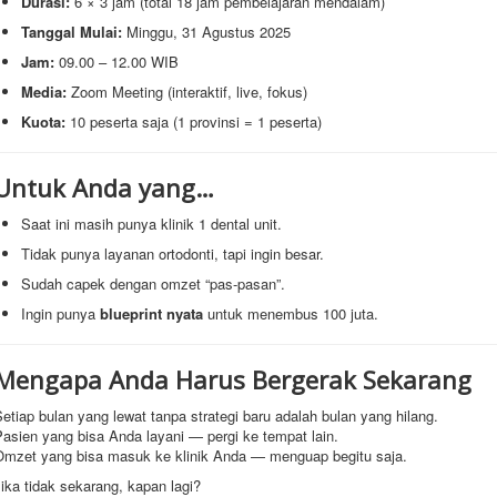
Durasi:
6 × 3 jam (total 18 jam pembelajaran mendalam)
Tanggal Mulai:
Minggu, 31 Agustus 2025
Jam:
09.00 – 12.00 WIB
Media:
Zoom Meeting (interaktif, live, fokus)
Kuota:
10 peserta saja (1 provinsi = 1 peserta)
Untuk Anda yang…
Saat ini masih punya klinik 1 dental unit.
Tidak punya layanan ortodonti, tapi ingin besar.
Sudah capek dengan omzet “pas-pasan”.
Ingin punya
blueprint nyata
untuk menembus 100 juta.
Mengapa Anda Harus Bergerak Sekarang
etiap bulan yang lewat tanpa strategi baru adalah bulan yang hilang.
asien yang bisa Anda layani — pergi ke tempat lain.
Omzet yang bisa masuk ke klinik Anda — menguap begitu saja.
ika tidak sekarang, kapan lagi?