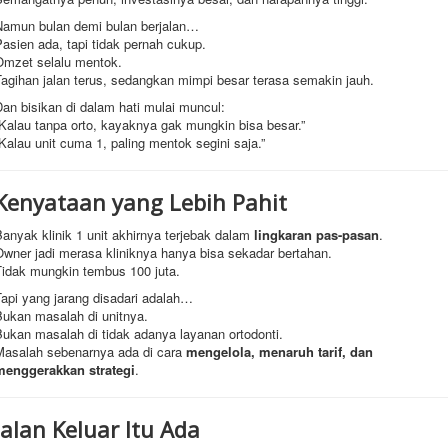
Namun bulan demi bulan berjalan…
asien ada, tapi tidak pernah cukup.
Omzet selalu mentok.
Tagihan jalan terus, sedangkan mimpi besar terasa semakin jauh.
an bisikan di dalam hati mulai muncul:
Kalau tanpa orto, kayaknya gak mungkin bisa besar.”
Kalau unit cuma 1, paling mentok segini saja.”
Kenyataan yang Lebih Pahit
anyak klinik 1 unit akhirnya terjebak dalam
lingkaran pas-pasan
.
Owner jadi merasa kliniknya hanya bisa sekadar bertahan.
Tidak mungkin tembus 100 juta.
Tapi yang jarang disadari adalah…
Bukan masalah di unitnya.
Bukan masalah di tidak adanya layanan ortodonti.
Masalah sebenarnya ada di cara
mengelola, menaruh tarif, dan
menggerakkan strategi
.
Jalan Keluar Itu Ada