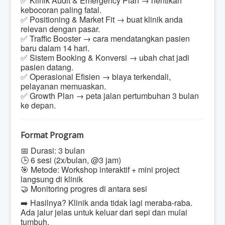
✅ Klinik Audit & Emergency Plan → hentikan
kebocoran paling fatal.
✅ Positioning & Market Fit → buat klinik anda
relevan dengan pasar.
✅ Traffic Booster → cara mendatangkan pasien
baru dalam 14 hari.
✅ Sistem Booking & Konversi → ubah chat jadi
pasien datang.
✅ Operasional Efisien → biaya terkendali,
pelayanan memuaskan.
✅ Growth Plan → peta jalan pertumbuhan 3 bulan
ke depan.
Format Program
📅 Durasi: 3 bulan
🕒 6 sesi (2x/bulan, @3 jam)
🎯 Metode: Workshop interaktif + mini project
langsung di klinik
🤝 Monitoring progres di antara sesi
➡️ Hasilnya? Klinik anda tidak lagi meraba-raba.
Ada jalur jelas untuk keluar dari sepi dan mulai
tumbuh.