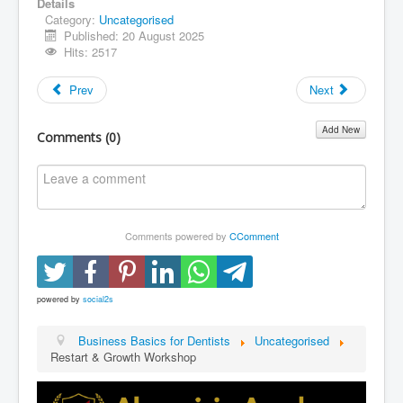
Details
Category:
Uncategorised
Published: 20 August 2025
Hits: 2517
Prev
Next
Add New
Comments (
0
)
Comments powered by
CComment
powered by
social2s
Business Basics for Dentists
Uncategorised
Restart & Growth Workshop