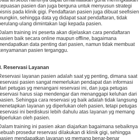
kepuasan pasien dan juga berguna untuk menyusun strategi
bisnis pada klinik gigi. Pendaftaran pasien juga dibuat seefisien
mungkin, sehingga data yg didapat saat pendaftaran, tidak
berulang-ulang dimintakan lagi kepada pasien.
Dalam training ini peserta akan dijelaskan cara pendaftaran
pasien baik secara online maupun offline, bagaimana
mendapatkan data penting dari pasien, namun tidak membuat
kenyamanan pasien terganggu.
3. Reservasi Layanan
Reservasi layanan pasien adalah saat yg penting, dimana saat
reservasi pasien sangat memerlukan pendapat dan informasi
dari petugas yg menangani reservasi ini, dan juga petugas
reservasi harus siap mendengar dan menanggapi keluhan dari
pasien. Sehingga cara reservasi yg baik adalah tidak langsung
menetapkan layanan yg diperlukan oleh pasien, tetapi petugas
reservasi ini berdiskusi lebih dahulu atas layanan yg memang
diperlukan oleh pasien.
Dalam training ini pasien akan diajarkan bagaimana sebaiknya
sebuah prosedur reservasi dilakukan di klinik gigi, sehingga
pasien mendapatkan layanan yg memang benar-benar