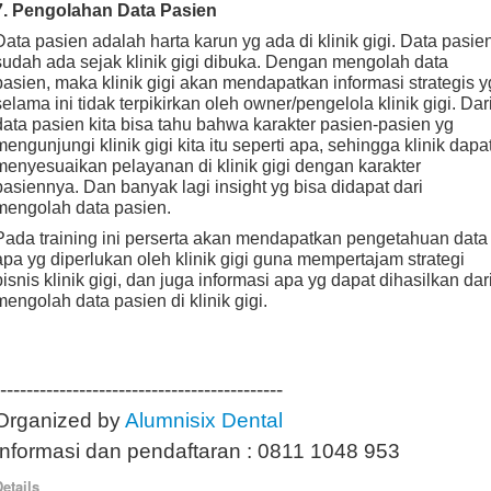
7. Pengolahan Data Pasien
Data pasien adalah harta karun yg ada di klinik gigi. Data pasie
sudah ada sejak klinik gigi dibuka. Dengan mengolah data
pasien, maka klinik gigi akan mendapatkan informasi strategis y
selama ini tidak terpikirkan oleh owner/pengelola klinik gigi. Dar
data pasien kita bisa tahu bahwa karakter pasien-pasien yg
mengunjungi klinik gigi kita itu seperti apa, sehingga klinik dapa
menyesuaikan pelayanan di klinik gigi dengan karakter
pasiennya. Dan banyak lagi insight yg bisa didapat dari
mengolah data pasien.
Pada training ini perserta akan mendapatkan pengetahuan data
apa yg diperlukan oleh klinik gigi guna mempertajam strategi
bisnis klinik gigi, dan juga informasi apa yg dapat dihasilkan dar
mengolah data pasien di klinik gigi.
-------------------------------------------
Organized by
Alumnisix Dental
Informasi dan pendaftaran : 0811 1048 953
etails