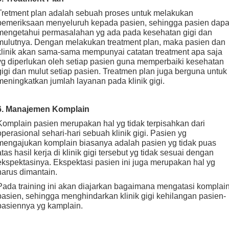
Tretment plan adalah sebuah proses untuk melakukan
pemeriksaan menyeluruh kepada pasien, sehingga pasien dapa
mengetahui permasalahan yg ada pada kesehatan gigi dan
mulutnya. Dengan melakukan treatment plan, maka pasien dan
klinik akan sama-sama mempunyai catatan treatment apa saja
yg diperlukan oleh setiap pasien guna memperbaiki kesehatan
gigi dan mulut setiap pasien. Treatmen plan juga berguna untuk
meningkatkan jumlah layanan pada klinik gigi.
6. Manajemen Komplain
Komplain pasien merupakan hal yg tidak terpisahkan dari
operasional sehari-hari sebuah klinik gigi. Pasien yg
mengajukan komplain biasanya adalah pasien yg tidak puas
atas hasil kerja di klinik gigi tersebut yg tidak sesuai dengan
ekspektasinya. Ekspektasi pasien ini juga merupakan hal yg
harus dimantain.
Pada training ini akan diajarkan bagaimana mengatasi komplai
pasien, sehingga menghindarkan klinik gigi kehilangan pasien-
pasiennya yg kamplain.