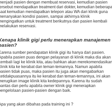
menjadi pasien dengan membuat reservasi, kemudian pasien
tersebut mendapatkan treatment dari dokter, kemudian beberap
saat kemudian mendapatkan telepon atau WA dari klinik guna
menanyakan kondisi pasien, sampai akhirnya klinik
mengingatkan untuk treatment berikutnya dan pasien kembali
melakukan reservasi.
Kenapa klinik gigi perlu menerapkan manajemen
pasien?
Karena sumber pendapatan klinik gigi itu hanya dari pasien.
Apabila pasien puas dengan pelayanan di klinik maka dia akan
kembali lagi ke klinik kita, atau bahkan akan merekomendasika
klinik kita ke kerabat dan teman-temannya. Namun apabila
pasien tidak puas, maka pasien itu juga akan mengabarkan
ketidakpuasannya itu ke kerabat dan teman-temannya, ini akan
merugikan image klinik kita kedepannya. Karena itu sudah
pantas dan perlu apabila owner klinik gigi menerapkan
pengelolaan pasien-pasien dengan baik.
Apa yang akan dibahas pada training ini ?