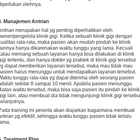
diperlukan olehnya.
4. Manajemen Antrian
Antrian merupakan hal yg penting diperhatikan oleh
owner/pengelola klinik gigi. Ketika sebuah klinik gigi dengan
kualitas rata-rata, maka pasien akan mudah pindah ke klinik
lainnya hanya dikarenakan waktu tunggu yang lama. Kecuali
kalau memang sebuah layanan hanya bisa dilakukan di klinik
gigi tertentu, dan hanya dokter yg praktek di klinik gigi tersebut
yg dapat memberikan layanan tersebut, maka mau tidak mau
pasien harus menunggu untuk mendapatkan layanan tersebut.
Waktu tunggu rata-rata yg dapat diterima oleh seorang pasien
adalah sekitar 8 sampai 10 menit. Apabila pasien menunggu
diatas waktu tersebut, maka bisa saja pasien itu pindah ke klinik
gigi lain, atau membuat dia tidak mengunjungi klinik gigi tersebu
selanjutnya.
Pada training ini peserta akan diajarkan bagaimana membuat
antrian yg efektif, sehingga waktu tunggu pasien tidak terlalu
lama.
5. Treatment Plan