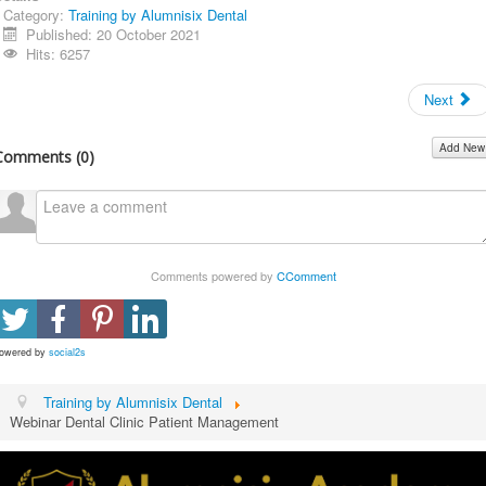
Category:
Training by Alumnisix Dental
Published: 20 October 2021
Hits: 6257
Next
Add New
Comments (
0
)
Comments powered by
CComment
owered by
social2s
Training by Alumnisix Dental
Webinar Dental Clinic Patient Management