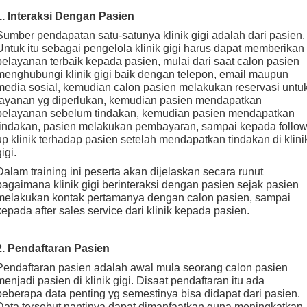
1. Interaksi Dengan Pasien
Sumber pendapatan satu-satunya klinik gigi adalah dari pasien.
Untuk itu sebagai pengelola klinik gigi harus dapat memberikan
pelayanan terbaik kepada pasien, mulai dari saat calon pasien
menghubungi klinik gigi baik dengan telepon, email maupun
media sosial, kemudian calon pasien melakukan reservasi untu
layanan yg diperlukan, kemudian pasien mendapatkan
pelayanan sebelum tindakan, kemudian pasien mendapatkan
tindakan, pasien melakukan pembayaran, sampai kepada follo
up klinik terhadap pasien setelah mendapatkan tindakan di klini
igi.
Dalam training ini peserta akan dijelaskan secara runut
bagaimana klinik gigi berinteraksi dengan pasien sejak pasien
melakukan kontak pertamanya dengan calon pasien, sampai
kepada after sales service dari klinik kepada pasien.
2. Pendaftaran Pasien
Pendaftaran pasien adalah awal mula seorang calon pasien
menjadi pasien di klinik gigi. Disaat pendaftaran itu ada
beberapa data penting yg semestinya bisa didapat dari pasien.
Data tersebut nantinya dapat dimanfaatkan guna meningkatkan